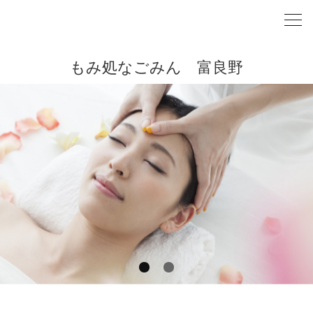
もみ処なごみん 富良野
1
2