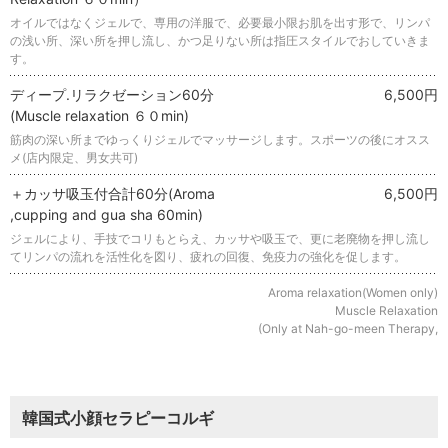
オイルではなくジェルで、専用の洋服で、必要最小限お肌を出す形で、リンパ
の浅い所、深い所を押し流し、かつ足りない所は指圧スタイルでおしていきま
す。
ディープ.リラクゼーション60分
6,500円
(Ⅿuscle relaxation ６０min)
筋肉の深い所までゆっくりジェルでマッサージします。スポーツの後にオスス
メ(店内限定、男女共可)
＋カッサ吸玉付合計60分(Aroma
6,500円
,cupping and gua sha 60min)
ジェルにより、手技でコリもとらえ、カッサや吸玉で、更に老廃物を押し流し
てリンパの流れを活性化を図り、疲れの回復、免疫力の強化を促します。
Aroma relaxation(Women only)
Muscle Relaxation
(Only at Nah-go-meen Therapy,
韓国式小顔セラピーコルギ